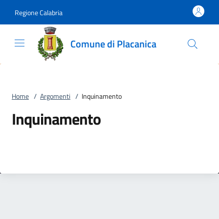
Vai al contenuto
accedi al menu
footer.enter
Regione Calabria
Comune di Placanica
Home
/
Argomenti
/
Inquinamento
Inquinamento