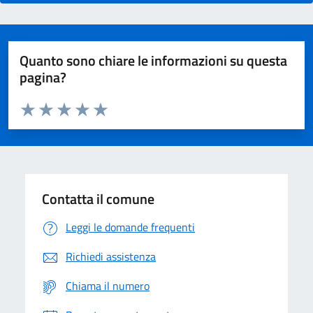
Quanto sono chiare le informazioni su questa
pagina?
Valuta da 1 a 5 stelle la pagina
Domanda
Valuta 1 stelle su 5
Valuta 2 stelle su 5
Valuta 3 stelle su 5
Valuta 4 stelle su 5
Valuta 5 stelle su 5
Contatta il comune
Leggi le domande frequenti
Richiedi assistenza
Chiama il numero