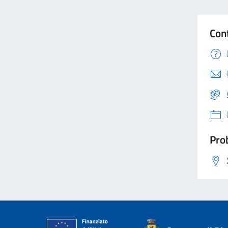
Con
Prob