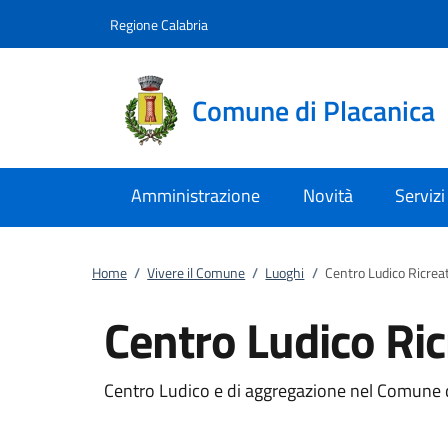
Vai al contenuto
accedi al menu
footer.enter
Regione Calabria
Comune di Placanica
Amministrazione
Novità
Servizi
Home
/
Vivere il Comune
/
Luoghi
/
Centro Ludico Ricrea
Centro Ludico Ric
Centro Ludico e di aggregazione nel Comune 